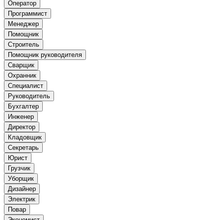
Оператор
Программист
Менеджер
Помощник
Строитель
Помощник руководителя
Сварщик
Охранник
Специалист
Руководитель
Бухгалтер
Инженер
Директор
Кладовщик
Секретарь
Юрист
Грузчик
Уборщик
Дизайнер
Электрик
Повар
Экономист